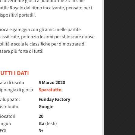
n divertente gioco a piattaforme 2D in stile
attle Royale dal ritmo incalzante, pensato per i
ispositivi portatili.
ioca e gareggia con gli amici nelle partite
lassificate, potenzia le armi per sbloccare nuove
bilità e scala le classifiche per dimostrare di
ssere più forte di tutti!
UTTI I DATI
ata di uscita
5 Marzo 2020
ipologia di gioco
Sparatutto
viluppato:
Funday Factory
istribuito:
Google
iocatori
20
ingua
Ita
(testi)
EGI
3+