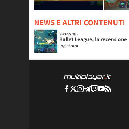
NEWS E ALTRI CONTENUTI
RECENSIONE
Bullet League, la recensione
19/03/2020