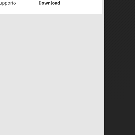
upporto
Download