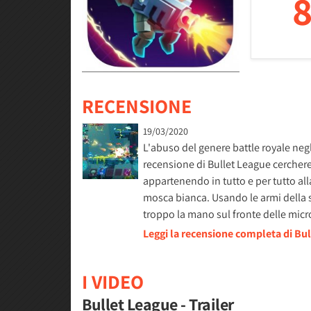
8
RECENSIONE
19/03/2020
L'abuso del genere battle royale negl
recensione di Bullet League cerchere
appartenendo in tutto e per tutto alla
mosca bianca. Usando le armi della 
troppo la mano sul fronte delle mic
Leggi la recensione completa di Bu
I VIDEO
Bullet League - Trailer