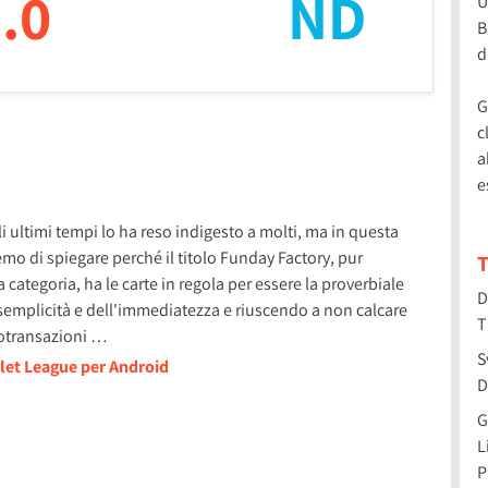
.0
ND
U
B
d
G
c
a
e
i ultimi tempi lo ha reso indigesto a molti, ma in questa
mo di spiegare perché il titolo Funday Factory, pur
T
 categoria, ha le carte in regola per essere la proverbiale
D
semplicità e dell'immediatezza e riuscendo a non calcare
T
rotransazioni …
S
llet League per Android
D
G
L
P