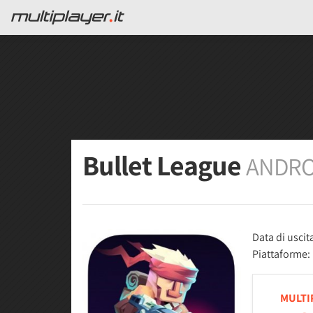
Bullet League
ANDRO
Data di uscit
Piattaforme:
MULTI