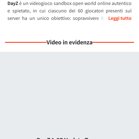
DayZ
è un videogioco sandbox open world online autentico
e spietato, in cui ciascuno dei 60 giocatori presenti sul
server ha un unico obiettivo: sopravvivere il più a lungo
possibile, a tutti i costi.
Non esistono suggerimenti superficiali, coordinate, tutorial
Video in evidenza
di gioco o aiuti. Ogni decisione conta. Senza salvataggi e
vite extra, ogni errore può rivelarsi letale. Se fallisci, perderai
tutto e dovrai ricominciare da capo.
Andare alla ricerca di risorse e vagare per il vasto mondo di
gioco è tutto tranne che sicuro in
DayZ
, dal momento che
non si può mai sapere quel che si nasconde dietro l'angolo.
Le interazioni ostili tra giocatori o semplicemente il doversi
destreggiare tra condizioni climatiche avverse possono
tramutarsi con facilità in momenti intensi ed esasperanti nei
quali proverai emozioni molto concrete. Non c'è
nulla di
scontato
e tutto dovrà essere conquistato.
In compenso, l'incontro con un sopravvissuto ben disposto