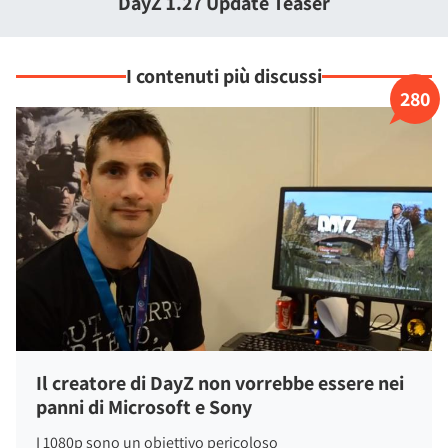
DayZ 1.27 Update Teaser
può condurre alla nascita di un'amicizia che durerà per tutta
la vita...
I contenuti più discussi
280
Il creatore di DayZ non vorrebbe essere nei
panni di Microsoft e Sony
I 1080p sono un obiettivo pericoloso