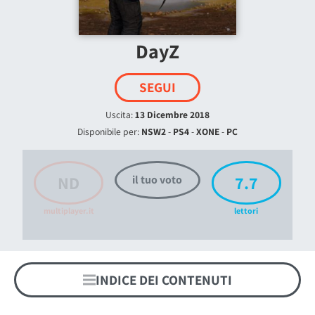
DayZ
SEGUI
Uscita:
13 Dicembre 2018
Disponibile per:
NSW2
-
PS4
-
XONE
-
PC
ND
7.7
il tuo voto
multiplayer.it
lettori
INDICE DEI CONTENUTI