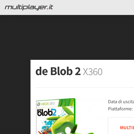
de Blob 2
X360
Data di uscit
Piattaforme:
MULTI