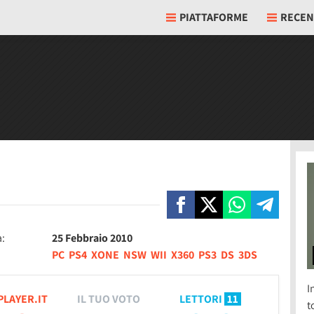
PIATTAFORME
RECEN
a:
25 Febbraio 2010
PC
PS4
XONE
NSW
WII
X360
PS3
DS
3DS
I
PLAYER.IT
IL TUO VOTO
LETTORI
11
t