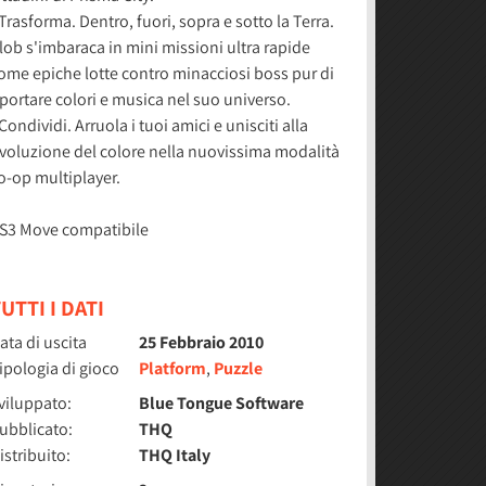
 Trasforma. Dentro, fuori, sopra e sotto la Terra.
lob s'imbaraca in mini missioni ultra rapide
ome epiche lotte contro minacciosi boss pur di
iportare colori e musica nel suo universo.
 Condividi. Arruola i tuoi amici e unisciti alla
ivoluzione del colore nella nuovissima modalità
o-op multiplayer.
S3 Move compatibile
UTTI I DATI
ata di uscita
25 Febbraio 2010
ipologia di gioco
Platform
,
Puzzle
viluppato:
Blue Tongue Software
ubblicato:
THQ
istribuito:
THQ Italy