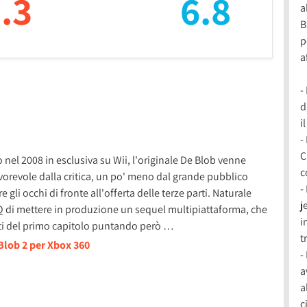
.3
6.8
a
B
p
a
-
d
i
-
C
o nel 2008 in esclusiva su Wii, l'originale De Blob venne
c
orevole dalla critica, un po' meno dal grande pubblico
-
gli occhi di fronte all'offerta delle terze parti. Naturale
j
Q di mettere in produzione un sequel multipiattaforma, che
i
nti del primo capitolo puntando però …
t
Blob 2 per Xbox 360
-
a
a
c