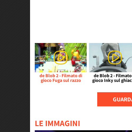
de Blob 2 - Filmato di
de Blob 2 - Filmato
gioco Fuga sul razzo
gioco Inky sul ghiac
GUARDA
LE IMMAGINI