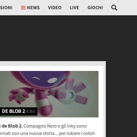
SIONI
NEWS
VIDEO
LIVE
GIOCHI
DE BLOB 2
X360
n
de Blob 2
, Compagno Nero e gli Inky sono
ornati con una nuova storia... per rubare i colori