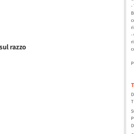
-
B
c
r
-
r
sul razzo
c
P
T
D
T
S
P
D