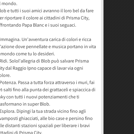
l mondo.
lob e tutti i suoi amici avranno il loro bel da fare
er riportare il colore ai cittadini di Prisma City,
ffrontando Papa Blanc e i suoi seguaci.
 Immagina. Un'avventura carica di colori e ricca
'azione dove pennellate e musica portano in vita
l mondo come tu lo desideri.
 Ridi. Solol'allegria di Blob può salvare Prisma
ity dal Raggio Ipno capace di lavar via ogni
olore.
 Potenza. Passa a tutta forza attraverso i muri, fai
et-salti fino alla punta dei grattaceli e spiaccica di
nky con tutti i nuovi potenziamenti che ti
rasformano in super Blob.
 Esplora. Dipingi la tua strada vicino fino agli
vamposti ghiacciati, alle bio case e persino fino
lle distanti stazioni spaziali per liberare i bravi
ittadini di Prisma City.