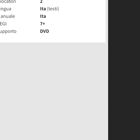
iocatori
2
ingua
Ita
(testi)
anuale
Ita
EGI
7+
upporto
DVD