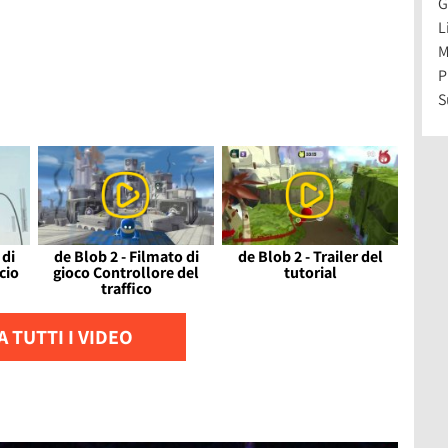
G
L
M
P
S
 di
de Blob 2 - Filmato di
de Blob 2 - Trailer del
cio
gioco Controllore del
tutorial
traffico
 TUTTI I VIDEO