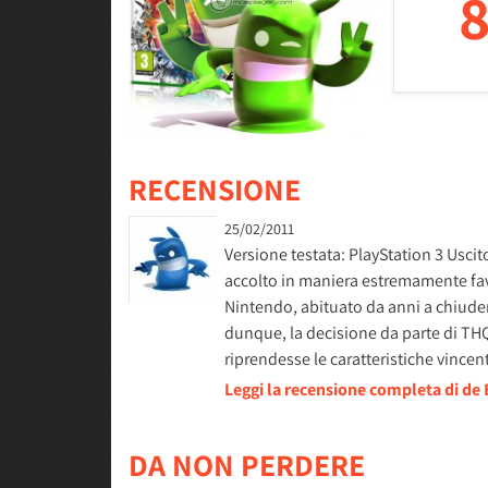
8
RECENSIONE
25/02/2011
Versione testata: PlayStation 3 Uscit
accolto in maniera estremamente fav
Nintendo, abituato da anni a chiudere 
dunque, la decisione da parte di TH
riprendesse le caratteristiche vince
Leggi la recensione completa di de 
DA NON PERDERE