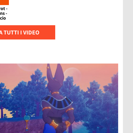
ot -
ns -
ncio
 TUTTI I VIDEO