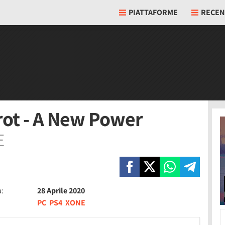
PIATTAFORME
RECEN
rot - A New Power
E
a:
28 Aprile 2020
PC
PS4
XONE