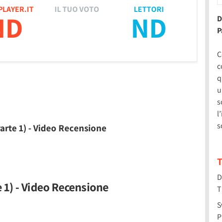
PLAYER.IT
IL TUO VOTO
LETTORI
ND
ND
D
P
C
c
q
u
s
l
s
arte 1) - Video Recensione
T
D
 1) - Video Recensione
T
S
P