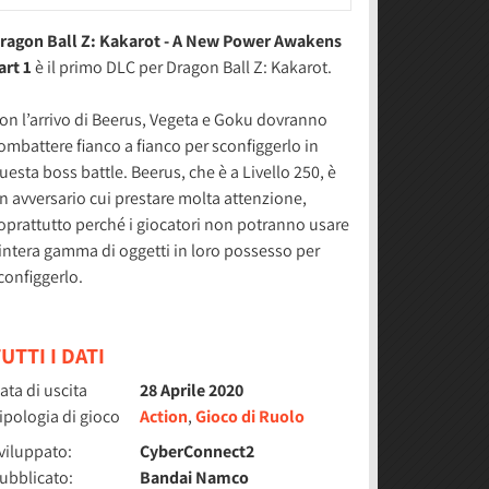
ragon Ball Z: Kakarot - A New Power Awakens
art 1
è il primo DLC per Dragon Ball Z: Kakarot.
on l’arrivo di Beerus, Vegeta e Goku dovranno
ombattere fianco a fianco per sconfiggerlo in
uesta boss battle. Beerus, che è a Livello 250, è
n avversario cui prestare molta attenzione,
oprattutto perché i giocatori non potranno usare
’intera gamma di oggetti in loro possesso per
configgerlo.
UTTI I DATI
ata di uscita
28 Aprile 2020
ipologia di gioco
Action
,
Gioco di Ruolo
viluppato:
CyberConnect2
ubblicato:
Bandai Namco