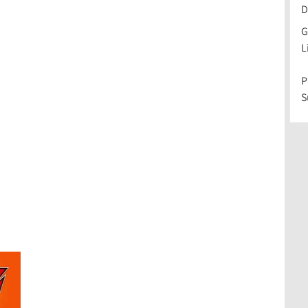
D
G
L
P
S