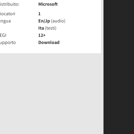
istribuito:
Microsoft
iocatori
1
ingua
En/Jp
(audio)
Ita
(testi)
EGI
12+
upporto
Download