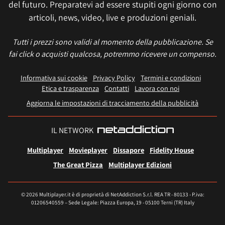
del futuro. Preparatevi ad essere stupiti ogni giorno con
articoli, news, video, live e produzioni geniali.
Tutti i prezzi sono validi al momento della pubblicazione. Se
fai click o acquisti qualcosa, potremmo ricevere un compenso.
Informativa sui cookie
Privacy Policy
Termini e condizioni
Etica e trasparenza
Contatti
Lavora con noi
Aggiorna le impostazioni di tracciamento della pubblicità
IL NETWORK
Multiplayer
Movieplayer
Dissapore
Fidelity House
The Great Pizza
Multiplayer Edizioni
© 2026 Multiplayer.it è di proprietà di NetAddiction S.r.l. REA TR - 80133 - P.iva:
01206540559 – Sede Legale: Piazza Europa, 19 - 05100 Terni (TR) Italy