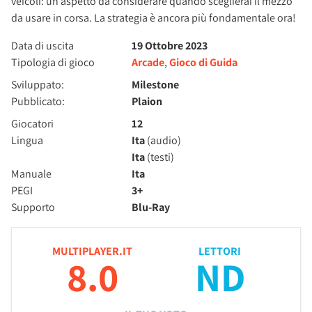
veicoli: un aspetto da considerare quando sceglierai il mezzo
da usare in corsa. La strategia è ancora più fondamentale ora!
Data di uscita
19 Ottobre 2023
Tipologia di gioco
Arcade
,
Gioco di Guida
Sviluppato:
Milestone
Pubblicato:
Plaion
Giocatori
12
Lingua
Ita
(audio)
Ita
(testi)
Manuale
Ita
PEGI
3+
Supporto
Blu-Ray
MULTIPLAYER.IT
LETTORI
8.0
ND