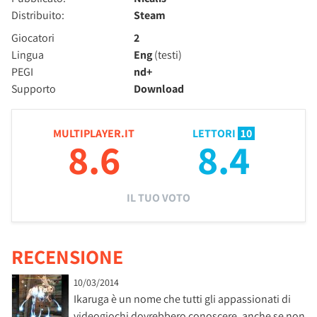
Distribuito:
Steam
Giocatori
2
Lingua
Eng
(testi)
PEGI
nd+
Supporto
Download
MULTIPLAYER.IT
LETTORI
10
8.6
8.4
IL TUO VOTO
RECENSIONE
10/03/2014
Ikaruga è un nome che tutti gli appassionati di
videogiochi dovrebbero conoscere, anche se non