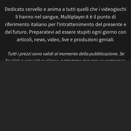
Dedicato cervello e anima a tutti quelli che i videogiochi
li hanno nel sangue, Multiplayer.it è il punto di
riferimento italiano per l'intrattenimento del presente e
del futuro. Preparatevi ad essere stupiti ogni giorno con
articoli, news, video, live e produzioni geniali.
Tutti i prezzi sono validi al momento della pubblicazione. Se
fai click o acquisti qualcosa, potremmo ricevere un compenso.
Informativa sui cookie
Privacy Policy
Termini e condizioni
Etica e trasparenza
Contatti
Lavora con noi
Aggiorna le impostazioni di tracciamento della pubblicità
IL NETWORK
Multiplayer
Movieplayer
Dissapore
Fidelity House
The Great Pizza
Multiplayer Edizioni