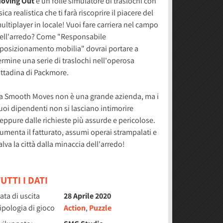
oving Out
è un folle simulatore di traslochi con
isica realistica che ti farà riscoprire il piacere del
ultiplayer in locale! Vuoi fare carriera nel campo
ell'arredo? Come "Responsabile
iposizionamento mobilia" dovrai portare a
ermine una serie di traslochi nell'operosa
ittadina di Packmore.
a Smooth Moves non è una grande azienda, ma i
uoi dipendenti non si lasciano intimorire
eppure dalle richieste più assurde e pericolose.
umenta il fatturato, assumi operai strampalati e
alva la città dalla minaccia dell'arredo!
UTTI I DATI
ata di uscita
28 Aprile 2020
ipologia di gioco
Action
,
Puzzle