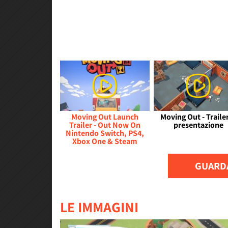
Moving Out Launch
Moving Out - Trailer
Trailer - Out Now On
presentazione
Nintendo Switch, PS4,
Xbox One & Steam
GUARDA
LE IMMAGINI