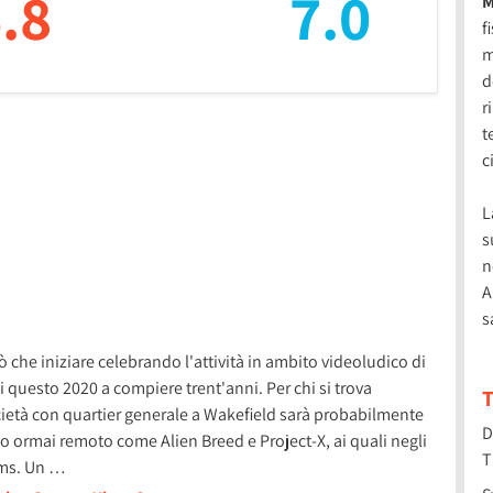
.8
7.0
M
f
m
d
r
t
c
L
s
n
A
s
che iniziare celebrando l'attività in ambito videoludico di
i questo 2020 a compiere trent'anni. Per chi si trova
T
società con quartier generale a Wakefield sarà probabilmente
D
to ormai remoto come Alien Breed e Project-X, ai quali negli
T
orms. Un …