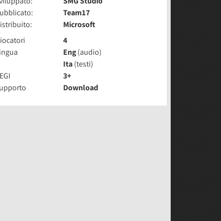
viluppato:
SMG Studio
ubblicato:
Team17
istribuito:
Microsoft
iocatori
4
ingua
Eng
(audio)
Ita
(testi)
EGI
3+
upporto
Download