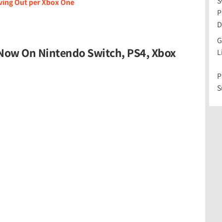
S
oving Out per Xbox One
P
D
G
 Now On Nintendo Switch, PS4, Xbox
L
P
S