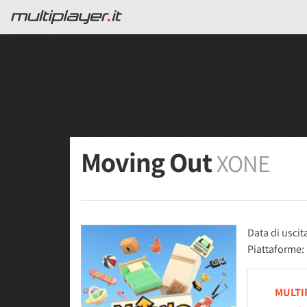
Moving Out
XONE
Data di uscit
Piattaforme:
MULTI