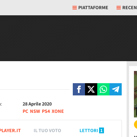
PIATTAFORME
RECEN
a:
28 Aprile 2020
PC
NSW
PS4
XONE
PLAYER.IT
IL TUO VOTO
LETTORI
1