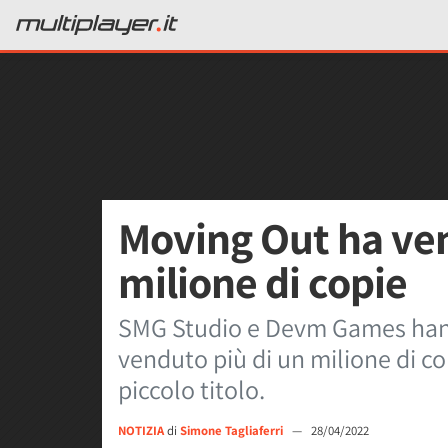
Moving Out ha ven
milione di copie
SMG Studio e Devm Games han
venduto più di un milione di co
piccolo titolo.
NOTIZIA
di
Simone Tagliaferri
—
28/04/2022