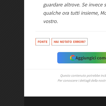
guardare altrove. Se invece
qualche ora tutti insieme, M
vostro.
FONTE
HAI NOTATO ERRORI?
Aggiungici come
Questo contenuto potrebbe includ
Per conoscere i dettagli della nostra