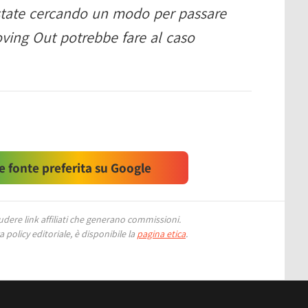
 state cercando un modo per passare
oving Out potrebbe fare al caso
 fonte preferita su Google
ere link affiliati che generano commissioni.
 policy editoriale, è disponibile la
pagina etica
.