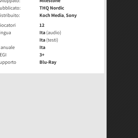
viluppato:
Milestone
ubblicato:
THQ Nordic
istribuito:
Koch Media
,
Sony
iocatori
12
ingua
Ita
(audio)
Ita
(testi)
anuale
Ita
EGI
3+
upporto
Blu-Ray