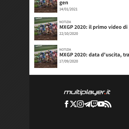
gen
14/01/2021
NOTIZIA
MXGP 2020: il primo video di
22/10/2020
NOTIZIA
MXGP 2020: data d'uscita, tr
17/09/2020