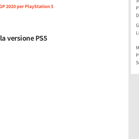
S
GP 2020 per PlayStation 5
P
D
G
L
lla versione PS5
M
P
S