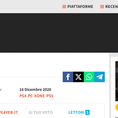
PIATTAFORME
RECEN
a:
16 Dicembre 2020
PS4
PC
XONE
PS5
PLAYER.IT
IL TUO VOTO
LETTORI
5