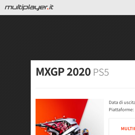
MXGP 2020
PS5
Data di uscit
Piattaforme:
MULTI