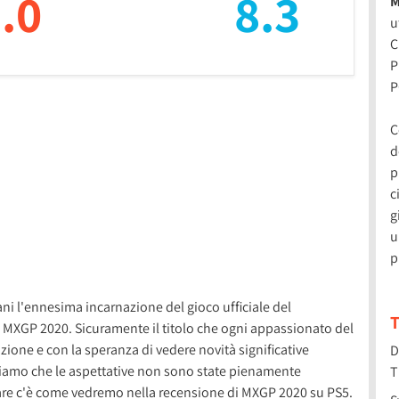
.0
8.3
M
u
C
P
P
C
d
p
c
g
u
p
i l'ennesima incarnazione del gioco ufficiale del
T
MXGP 2020. Sicuramente il titolo che ogni appassionato del
ione e con la speranza di vedere novità significative
D
iciamo che le aspettative non sono state pienamente
T
lare c'è come vedremo nella recensione di MXGP 2020 su PS5.