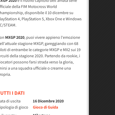
XGP 2020
è il nuovo capitolo dell'amata serie
fficiale della FIM Motocross World
hampionship, disponibile il 10 dicembre su
layStation 4, PlayStation 5, Xbox One e Windows
C/STEAM.
on
MXGP 2020
, puoi vivere appieno l'emozione
ell'attuale stagione MXGP, gareggiando con 68
iloti di entrambe le categorie MXGP e MX2 sui 19
ircuiti della stagione 2020. Partendo da rookie, i
iocatori possono farsi strada verso la gloria,
nirsi a una squadra ufficiale o crearne una
ropria.
UTTI I DATI
ata di uscita
16 Dicembre 2020
ipologia di gioco
Gioco di Guida