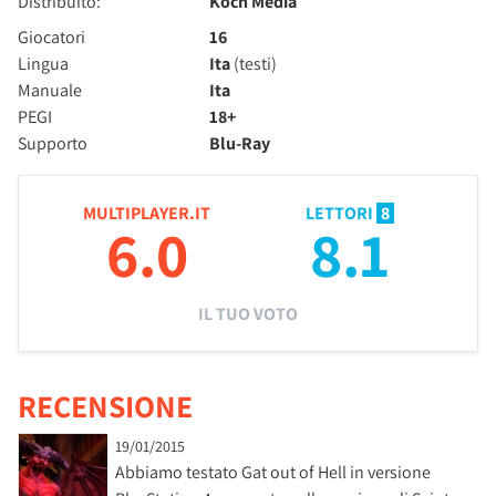
Distribuito:
Koch Media
Giocatori
16
Lingua
Ita
(testi)
Manuale
Ita
PEGI
18+
Supporto
Blu-Ray
MULTIPLAYER.IT
LETTORI
8
6.0
8.1
IL TUO VOTO
RECENSIONE
19/01/2015
Abbiamo testato Gat out of Hell in versione