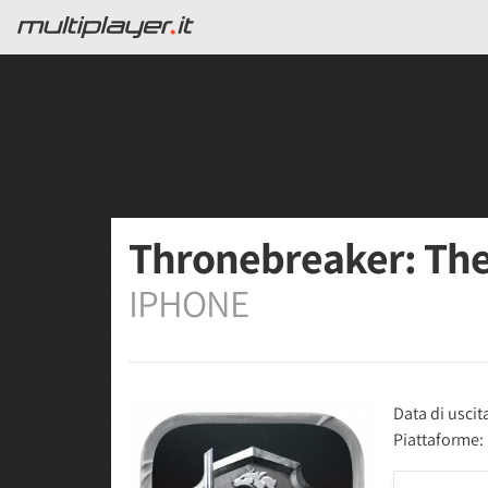
Thronebreaker: The
IPHONE
Data di uscit
Piattaforme: