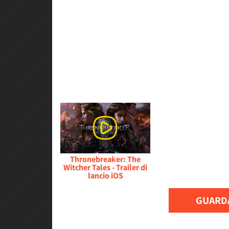
Thronebreaker: The
Witcher Tales - Trailer di
lancio iOS
GUARDA