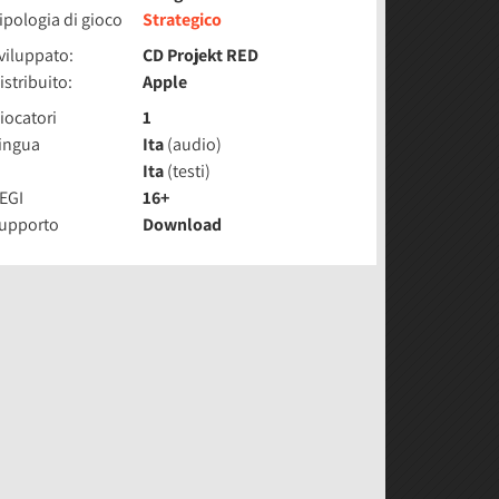
ipologia di gioco
Strategico
viluppato:
CD Projekt RED
istribuito:
Apple
iocatori
1
ingua
Ita
(audio)
Ita
(testi)
EGI
16+
upporto
Download