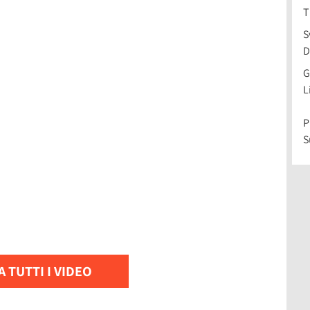
T
S
D
G
L
P
S
 TUTTI I VIDEO