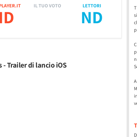
PLAYER.IT
IL TUO VOTO
LETTORI
T
ND
ND
s
c
p
C
p
n
- Trailer di lancio iOS
S
A
M
i
v
T
D