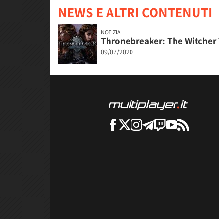
NEWS E ALTRI CONTENUTI
NOTIZIA
Thronebreaker: The Witcher T
09/07/2020