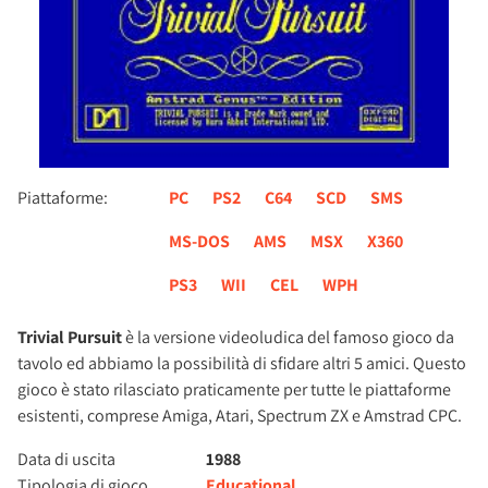
Piattaforme:
PC
PS2
C64
SCD
SMS
MS-DOS
AMS
MSX
X360
PS3
WII
CEL
WPH
Trivial Pursuit
è la versione videoludica del famoso gioco da
tavolo ed abbiamo la possibilità di sfidare altri 5 amici. Questo
gioco è stato rilasciato praticamente per tutte le piattaforme
esistenti, comprese Amiga, Atari, Spectrum ZX e Amstrad CPC.
Data di uscita
1988
Tipologia di gioco
Educational