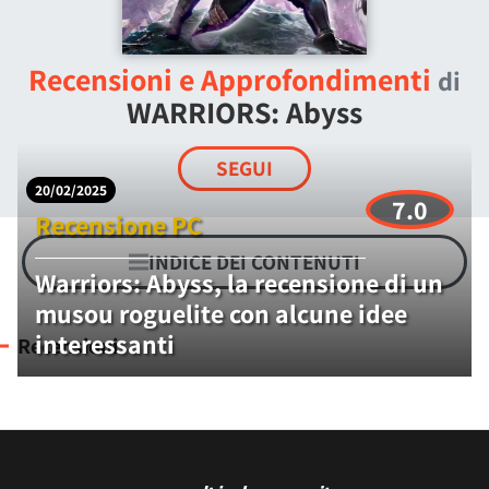
Recensioni e Approfondimenti
di
WARRIORS: Abyss
SEGUI
20/02/2025
7.0
Recensione PC
INDICE DEI CONTENUTI
Warriors: Abyss, la recensione di un
musou roguelite con alcune idee
interessanti
Recensioni