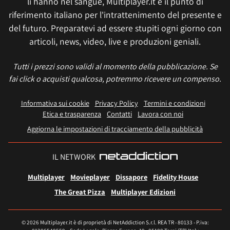
li hanno nel sangue, Multiplayer.it è il punto di
riferimento italiano per l'intrattenimento del presente e
del futuro. Preparatevi ad essere stupiti ogni giorno con
articoli, news, video, live e produzioni geniali.
Tutti i prezzi sono validi al momento della pubblicazione. Se
fai click o acquisti qualcosa, potremmo ricevere un compenso.
Informativa sui cookie
Privacy Policy
Termini e condizioni
Etica e trasparenza
Contatti
Lavora con noi
Aggiorna le impostazioni di tracciamento della pubblicità
IL NETWORK
Multiplayer
Movieplayer
Dissapore
Fidelity House
The Great Pizza
Multiplayer Edizioni
© 2026 Multiplayer.it è di proprietà di NetAddiction S.r.l. REA TR - 80133 - P.iva: