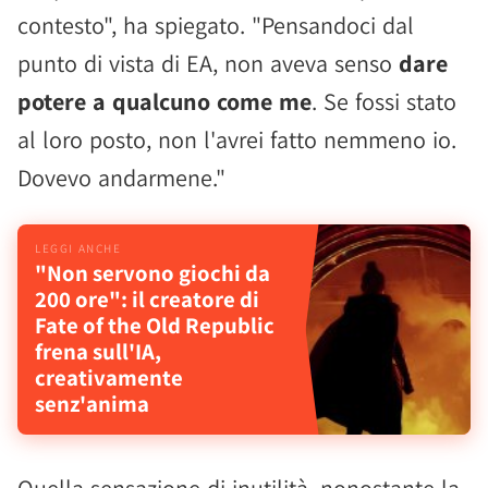
contesto", ha spiegato. "Pensandoci dal
punto di vista di EA, non aveva senso
dare
potere a qualcuno come me
. Se fossi stato
al loro posto, non l'avrei fatto nemmeno io.
Dovevo andarmene."
"Non servono giochi da
200 ore": il creatore di
Fate of the Old Republic
frena sull'IA,
creativamente
senz'anima