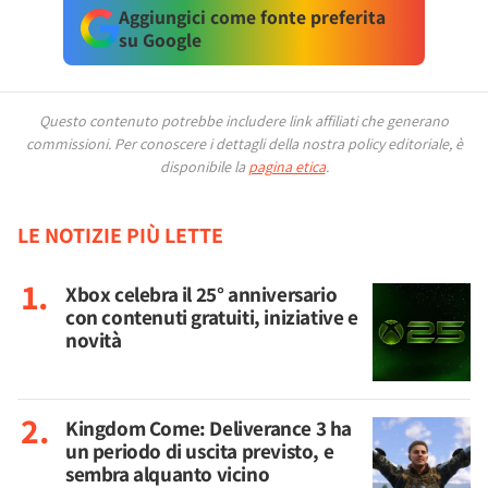
Aggiungici come fonte preferita
su Google
Questo contenuto potrebbe includere link affiliati che generano
commissioni.
Per conoscere i dettagli della nostra policy editoriale, è
disponibile la
pagina etica
.
LE NOTIZIE PIÙ LETTE
Xbox celebra il 25° anniversario
con contenuti gratuiti, iniziative e
novità
Kingdom Come: Deliverance 3 ha
un periodo di uscita previsto, e
sembra alquanto vicino