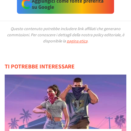
Aggiungici come fonte preferita
su Google
Questo contenuto potrebbe includere link affiliati che generano
commissioni.
Per conoscere i dettagli della nostra policy editoriale, è
disponibile la
pagina etica
.
TI POTREBBE INTERESSARE