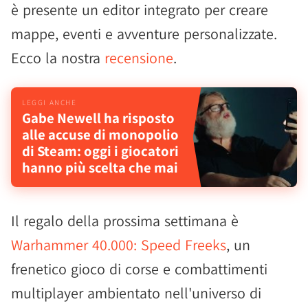
è presente un editor integrato per creare
mappe, eventi e avventure personalizzate.
Ecco la nostra
recensione
.
Gabe Newell ha risposto
alle accuse di monopolio
di Steam: oggi i giocatori
hanno più scelta che mai
Il regalo della prossima settimana è
Warhammer 40.000: Speed Freeks
, un
frenetico gioco di corse e combattimenti
multiplayer ambientato nell'universo di