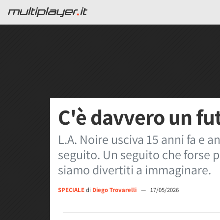
C'è davvero un fut
L.A. Noire usciva 15 anni fa e 
seguito. Un seguito che forse p
siamo divertiti a immaginare.
SPECIALE
di
Diego Trovarelli
—
17/05/2026