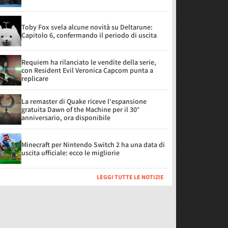
Toby Fox svela alcune novità su Deltarune:
Capitolo 6, confermando il periodo di uscita
Requiem ha rilanciato le vendite della serie,
con Resident Evil Veronica Capcom punta a
replicare
La remaster di Quake riceve l'espansione
gratuita Dawn of the Machine per il 30°
anniversario, ora disponibile
Minecraft per Nintendo Switch 2 ha una data di
uscita ufficiale: ecco le migliorie
LEGGI TUTTE LE NOTIZIE