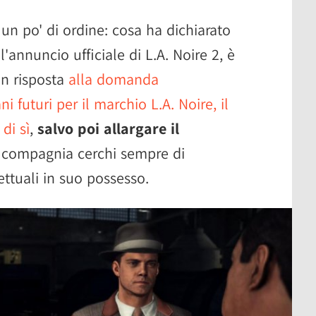
un po' di ordine: cosa ha dichiarato
l'annuncio ufficiale di L.A. Noire 2, è
in risposta
alla domanda
ni futuri per il marchio L.A. Noire, il
di sì
,
salvo poi allargare il
compagnia cerchi sempre di
ettuali in suo possesso.