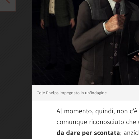
Cole Phelps impegnato in un'indagine
Al momento, quindi, non c'è
comunque riconosciuto che
da dare per scontata
; anzi