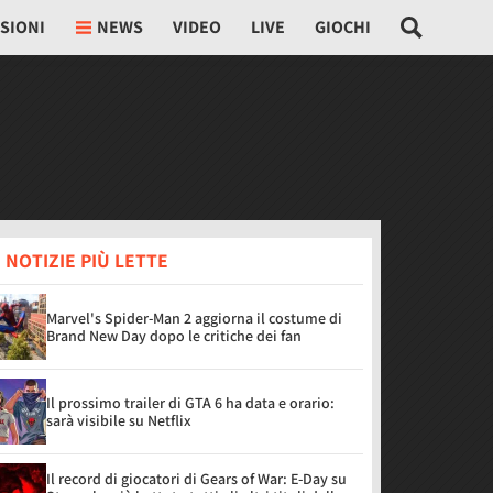
SIONI
NEWS
VIDEO
LIVE
GIOCHI
 NOTIZIE PIÙ LETTE
Marvel's Spider-Man 2 aggiorna il costume di
Brand New Day dopo le critiche dei fan
Il prossimo trailer di GTA 6 ha data e orario:
sarà visibile su Netflix
Il record di giocatori di Gears of War: E-Day su