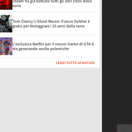
Steam ha già battuto tutti gli altri titoli della
serie
Tom Clancy's Ghost Recon: Future Soldier è
gratis per festeggiare i 25 anni della serie
L'esclusiva Netflix per il nuovo trailer di GTA 6
sta generando molte polemiche
LEGGI TUTTE LE NOTIZIE