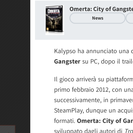
Omerta: City of Gangst
News
Kalypso ha annunciato una d
Gangster
su PC, dopo il trail
Il gioco arriverà su piattafo
primo febbraio 2012, con un
successivamente, in primavera.
SteamPlay, dunque un acquis
formati.
Omerta: City of Ga
sviluppato dagli autori di
Tro