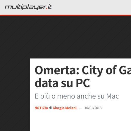
Omerta: City of G
data su PC
E più o meno anche su Mac
NOTIZIA
di
Giorgio Melani
—
10/01/2013