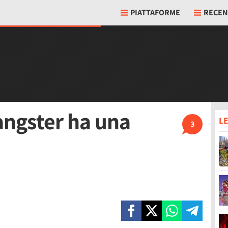
PIATTAFORME
RECEN
angster ha una
LE
3