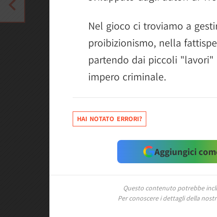
Nel gioco ci troviamo a gestire
proibizionismo, nella fattispe
partendo dai piccoli "lavori" 
impero criminale.
HAI NOTATO ERRORI?
Aggiungici come
Questo contenuto potrebbe includ
Per conoscere i dettagli della nostra