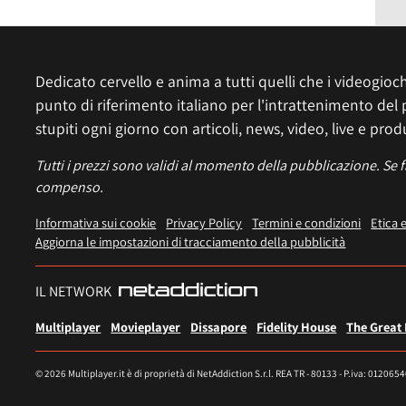
Dedicato cervello e anima a tutti quelli che i videogiochi
punto di riferimento italiano per l'intrattenimento del 
stupiti ogni giorno con articoli, news, video, live e prod
Tutti i prezzi sono validi al momento della pubblicazione. Se 
compenso.
Informativa sui cookie
Privacy Policy
Termini e condizioni
Etica 
Aggiorna le impostazioni di tracciamento della pubblicità
IL NETWORK
Multiplayer
Movieplayer
Dissapore
Fidelity House
The Great
© 2026 Multiplayer.it è di proprietà di NetAddiction S.r.l. REA TR - 80133 - P.iva: 012065