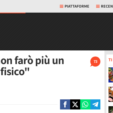
PIATTAFORME
RECEN
non farò più un
T
73
fisico"