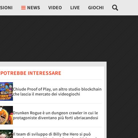
SIONI
NEWS
VIDEO
LIVE
GIOCHI
I POTREBBE INTERESSARE
Chiude Proof of Play, un altro studio blockchain
che lascia il mercato dei videogiochi
Drunken Rogue è un dungeon crawler in cui le
protagoniste diventano più forti ubriacandosi
Il team di sviluppo di Billy the Hero si può