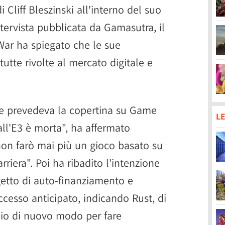
 Cliff Bleszinski all'interno del suo
tervista pubblicata da Gamasutra, il
War ha spiegato che le sue
utte rivolte al mercato digitale e
he prevedeva la copertina su Game
LE
all'E3 è morta", ha affermato
"non farò mai più un gioco basato su
arriera". Poi ha ribadito l'intenzione
etto di auto-finanziamento e
cesso anticipato, indicando Rust, di
o di nuovo modo per fare