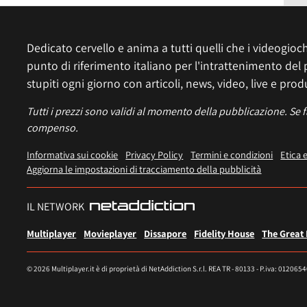
Dedicato cervello e anima a tutti quelli che i videogiochi
punto di riferimento italiano per l'intrattenimento del 
stupiti ogni giorno con articoli, news, video, live e prod
Tutti i prezzi sono validi al momento della pubblicazione. Se 
compenso.
Informativa sui cookie
Privacy Policy
Termini e condizioni
Etica 
Aggiorna le impostazioni di tracciamento della pubblicità
IL NETWORK
Multiplayer
Movieplayer
Dissapore
Fidelity House
The Great
© 2026 Multiplayer.it è di proprietà di NetAddiction S.r.l. REA TR - 80133 - P.iva: 012065