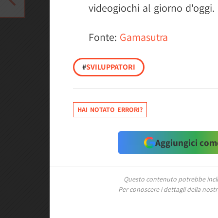
videogiochi al giorno d'oggi.
Fonte:
Gamasutra
#
SVILUPPATORI
HAI NOTATO ERRORI?
Aggiungici come
Questo contenuto potrebbe includ
Per conoscere i dettagli della nostra