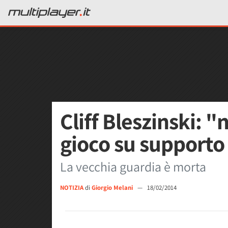
Cliff Bleszinski: "
gioco su supporto 
La vecchia guardia è morta
NOTIZIA
di
Giorgio Melani
—
18/02/2014