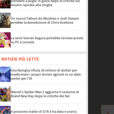
prendere a pugni in gioco dopo le critiche sul
mostro ispirato alla moglie
Un nuovo Fallout da Obsidian e Josh Sawyer
avrebbe la benedizione di Chris Avellone
La serie Senran Kagura potrebbe tornare presto
su PC e console
 NOTIZIE PIÙ LETTE
Una famiglia rifiuta 26 milioni di dollari per
trasformare i propri terreni agricoli in un data
center per l'IA
Marvel's Spider-Man 2 aggiorna il costume di
Brand New Day dopo le critiche dei fan
Il prossimo trailer di GTA 6 ha data e orario: