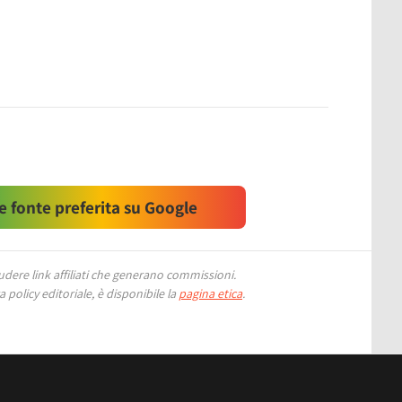
 fonte preferita su Google
ere link affiliati che generano commissioni.
 policy editoriale, è disponibile la
pagina etica
.