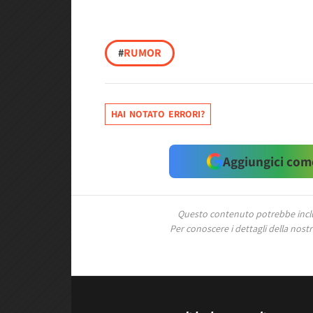
#
RUMOR
HAI NOTATO ERRORI?
Aggiungici come
Questo contenuto potrebbe includ
Per conoscere i dettagli della nostra