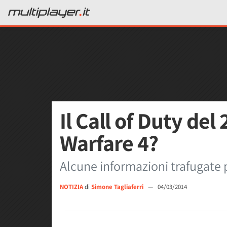
Il Call of Duty de
Warfare 4?
Alcune informazioni trafugate 
NOTIZIA
di
Simone Tagliaferri
—
04/03/2014