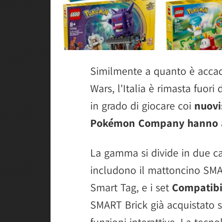
Similmente a quanto è accad
Wars, l'Italia è rimasta fuori
in grado di giocare coi
nuovi
Pokémon Company hanno a
La gamma si divide in due ca
includono il mattoncino SMART 
Smart Tag, e i set
Compatibi
SMART Brick già acquistato s
funzioni interattive. La tecn