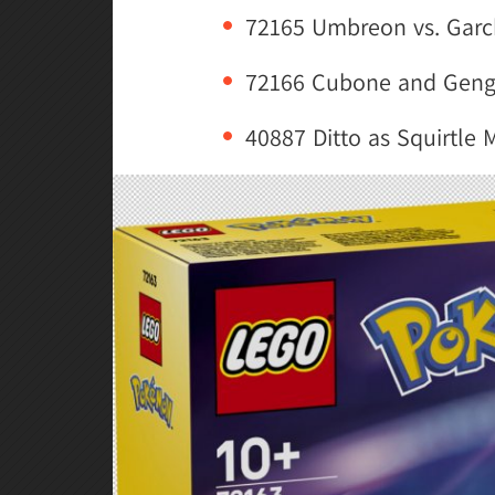
72165 Umbreon vs. Garc
72166 Cubone and Geng
40887 Ditto as Squirtle