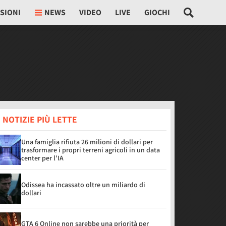
SIONI
NEWS
VIDEO
LIVE
GIOCHI
 NOTIZIE PIÙ LETTE
Una famiglia rifiuta 26 milioni di dollari per
trasformare i propri terreni agricoli in un data
center per l'IA
Odissea ha incassato oltre un miliardo di
dollari
GTA 6 Online non sarebbe una priorità per