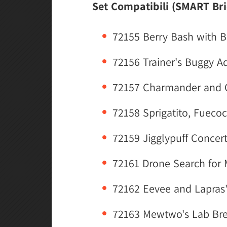
Set Compatibili (SMART Bri
72155 Berry Bash with B
72156 Trainer's Buggy Ad
72157 Charmander and G
72158 Sprigatito, Fuecoc
72159 Jigglypuff Concert
72161 Drone Search for 
72162 Eevee and Lapras'
72163 Mewtwo's Lab Bre