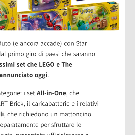
uto (e ancora accade) con Star
 dal primo giro di paesi che saranno
ssimi set che LEGO e The
nnunciato oggi
.
tegorie: i set
All-in-One
, che
Brick, il caricabatterie e i relativi
li
, che richiedono un mattoncino
eparatamente per sfruttare le
ologia, presentata ufficialmente a