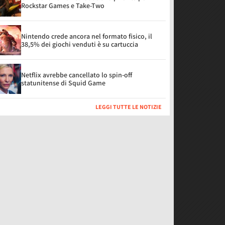
Rockstar Games e Take-Two
Nintendo crede ancora nel formato fisico, il
38,5% dei giochi venduti è su cartuccia
Netflix avrebbe cancellato lo spin-off
statunitense di Squid Game
LEGGI TUTTE LE NOTIZIE