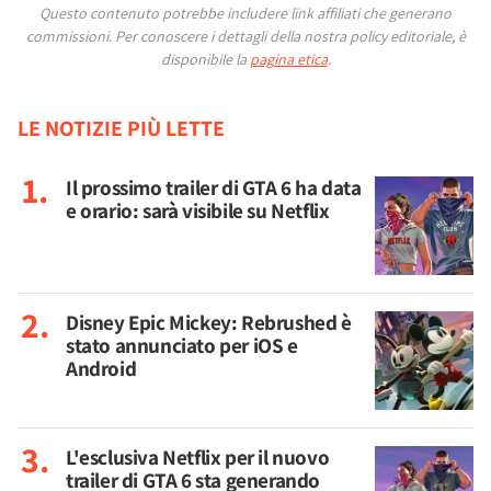
Questo contenuto potrebbe includere link affiliati che generano
commissioni.
Per conoscere i dettagli della nostra policy editoriale, è
disponibile la
pagina etica
.
LE NOTIZIE PIÙ LETTE
Il prossimo trailer di GTA 6 ha data
e orario: sarà visibile su Netflix
Disney Epic Mickey: Rebrushed è
stato annunciato per iOS e
Android
L'esclusiva Netflix per il nuovo
trailer di GTA 6 sta generando