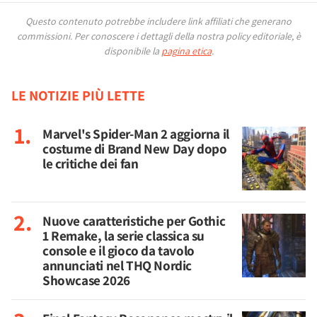
Questo contenuto potrebbe includere link affiliati che generano
commissioni.
Per conoscere i dettagli della nostra policy editoriale, è
disponibile la
pagina etica
.
LE NOTIZIE PIÙ LETTE
Marvel's Spider-Man 2 aggiorna il
costume di Brand New Day dopo
le critiche dei fan
Nuove caratteristiche per Gothic
1 Remake, la serie classica su
console e il gioco da tavolo
annunciati nel THQ Nordic
Showcase 2026