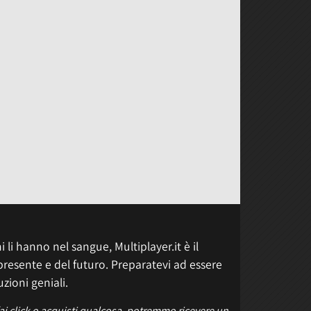
 li hanno nel sangue, Multiplayer.it è il
presente e del futuro. Preparatevi ad essere
uzioni geniali.
fai click o acquisti qualcosa, potremmo ricevere un