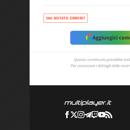
HAI NOTATO ERRORI?
Aggiungici come
Questo contenuto potrebbe includ
Per conoscere i dettagli della nostra