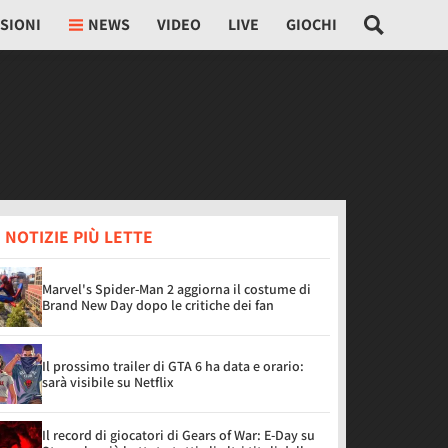
SIONI
NEWS
VIDEO
LIVE
GIOCHI
 NOTIZIE PIÙ LETTE
Marvel's Spider-Man 2 aggiorna il costume di
Brand New Day dopo le critiche dei fan
Il prossimo trailer di GTA 6 ha data e orario:
sarà visibile su Netflix
Il record di giocatori di Gears of War: E-Day su