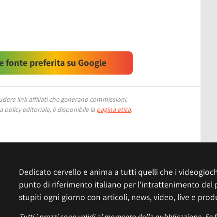
 fonte preferita su Google
ere link affiliati che generano commissioni.
 policy editoriale, è disponibile la
pagina etica
.
Dedicato cervello e anima a tutti quelli che i videogiochi
punto di riferimento italiano per l'intrattenimento del 
stupiti ogni giorno con articoli, news, video, live e prod
Tutti i prezzi sono validi al momento della pubblicazione. Se 