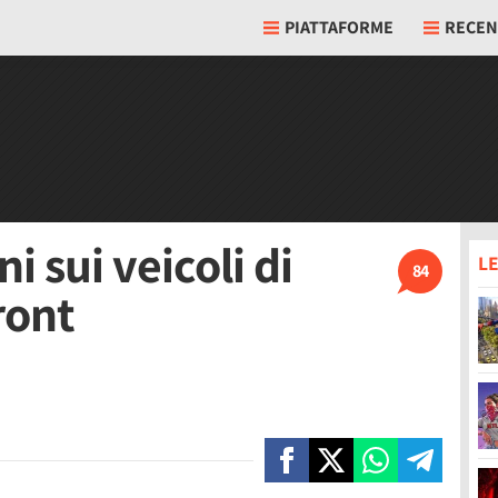
PIATTAFORME
RECEN
 sui veicoli di
LE
84
ront