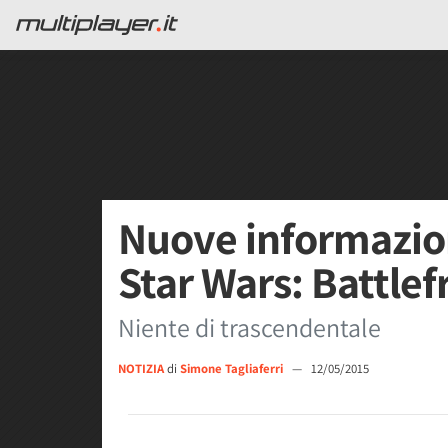
Nuove informazioni
Star Wars: Battlef
Niente di trascendentale
NOTIZIA
di
Simone Tagliaferri
—
12/05/2015