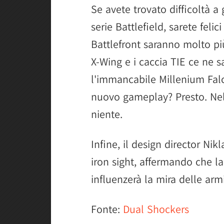
Se avete trovato difficoltà a g
serie Battlefield, sarete felic
Battlefront saranno molto più
X-Wing e i caccia TIE ce ne sa
l'immancabile Millenium Fa
nuovo gameplay? Presto. Nel
niente.
Infine, il design director Nik
iron sight, affermando che 
influenzerà la mira delle armi
Fonte:
Dual Shockers