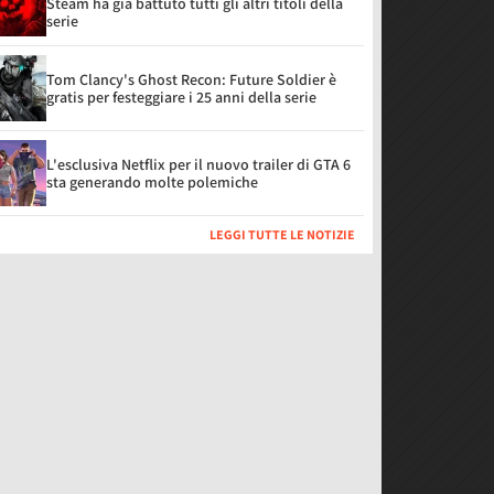
Steam ha già battuto tutti gli altri titoli della
serie
Tom Clancy's Ghost Recon: Future Soldier è
gratis per festeggiare i 25 anni della serie
L'esclusiva Netflix per il nuovo trailer di GTA 6
sta generando molte polemiche
LEGGI TUTTE LE NOTIZIE