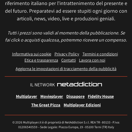
riferimento italiano per l'intrattenimento del presente e
del futuro. Preparatevi ad essere stupiti ogni giorno con
articoli, news, video, live e produzioni geniali.
Tutti i prezzi sono validi al momento della pubblicazione. Se
fai click o acquisti qualcosa, potremmo ricevere un compenso.
Informativa sui cookie
Privacy Policy
Termini e condizioni
Etica e trasparenza
Contatti
Lavora con noi
Aggiorna le impostazioni di tracciamento della pubblicità
IL NETWORK
Multiplayer
Movieplayer
Dissapore
Fidelity House
The Great Pizza
Multiplayer Edizioni
© 2026 Multiplayer.it è di proprietà di NetAddiction S.r.l. REA TR - 80133 - P.iva:
01206540559 – Sede Legale: Piazza Europa, 19 - 05100 Terni (TR) Italy