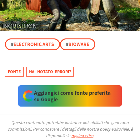
#
ELECTRONIC ARTS
#
BIOWARE
FONTE
HAI NOTATO ERRORI?
Aggiungici come fonte preferita
su Google
Questo contenuto potrebbe includere link affiliati che generano
commissioni.
Per conoscere i dettagli della nostra policy editoriale, è
disponibile la
pagina etica
.