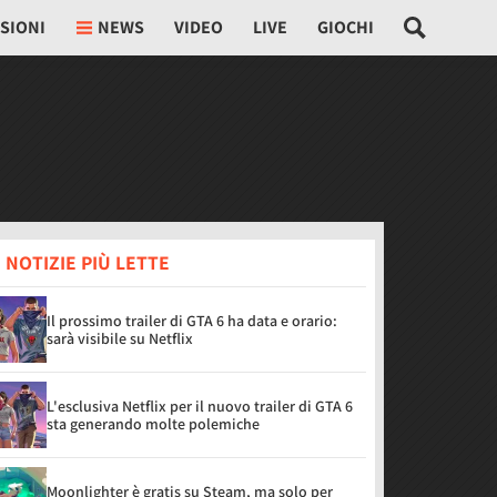
SIONI
NEWS
VIDEO
LIVE
GIOCHI
 NOTIZIE PIÙ LETTE
Il prossimo trailer di GTA 6 ha data e orario:
sarà visibile su Netflix
L'esclusiva Netflix per il nuovo trailer di GTA 6
sta generando molte polemiche
Moonlighter è gratis su Steam, ma solo per