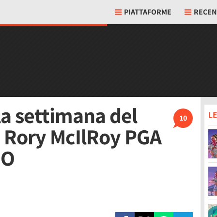
PIATTAFORME
RECEN
lla settimana del
LE
10
: Rory McIlRoy PGA
GO