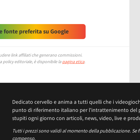
 fonte preferita su Google
ere link affiliati che generano commissioni.
 policy editoriale, è disponibile la
pagina etica
.
Dedicato cervello e anima a tutti quelli che i videogiochi
punto di riferimento italiano per l'intrattenimento del 
stupiti ogni giorno con articoli, news, video, live e prod
Tutti i prezzi sono validi al momento della pubblicazione. Se 
compenso.