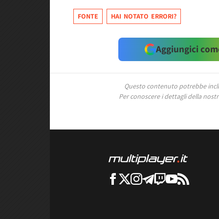
FONTE
HAI NOTATO ERRORI?
Aggiungici come
Questo contenuto potrebbe includ
Per conoscere i dettagli della nostra