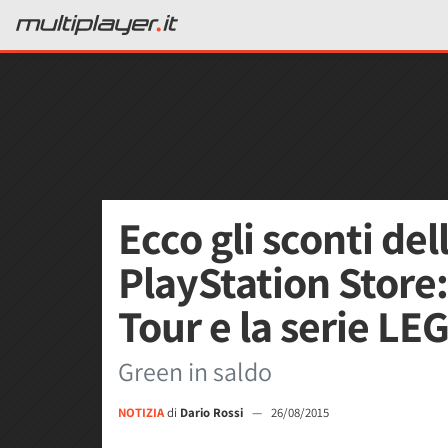
Ecco gli sconti de
PlayStation Store
Tour e la serie LE
Green in saldo
NOTIZIA
di
Dario Rossi
—
26/08/2015