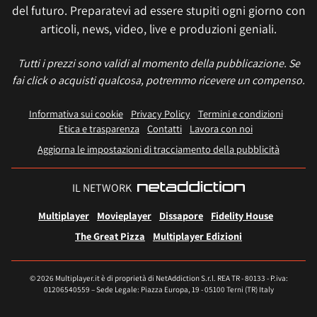
del futuro. Preparatevi ad essere stupiti ogni giorno con
articoli, news, video, live e produzioni geniali.
Tutti i prezzi sono validi al momento della pubblicazione. Se
fai click o acquisti qualcosa, potremmo ricevere un compenso.
Informativa sui cookie
Privacy Policy
Termini e condizioni
Etica e trasparenza
Contatti
Lavora con noi
Aggiorna le impostazioni di tracciamento della pubblicità
IL NETWORK
Multiplayer
Movieplayer
Dissapore
Fidelity House
The Great Pizza
Multiplayer Edizioni
© 2026 Multiplayer.it è di proprietà di NetAddiction S.r.l. REA TR - 80133 - P.iva:
01206540559 – Sede Legale: Piazza Europa, 19 - 05100 Terni (TR) Italy