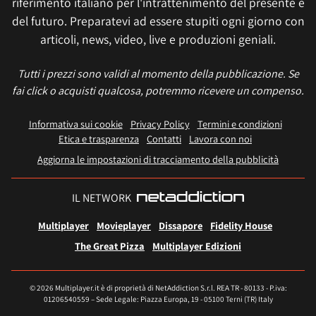
riferimento italiano per l'intrattenimento del presente e
del futuro. Preparatevi ad essere stupiti ogni giorno con
articoli, news, video, live e produzioni geniali.
Tutti i prezzi sono validi al momento della pubblicazione. Se
fai click o acquisti qualcosa, potremmo ricevere un compenso.
Informativa sui cookie
Privacy Policy
Termini e condizioni
Etica e trasparenza
Contatti
Lavora con noi
Aggiorna le impostazioni di tracciamento della pubblicità
IL NETWORK
Multiplayer
Movieplayer
Dissapore
Fidelity House
The Great Pizza
Multiplayer Edizioni
© 2026 Multiplayer.it è di proprietà di NetAddiction S.r.l. REA TR - 80133 - P.iva:
01206540559 – Sede Legale: Piazza Europa, 19 - 05100 Terni (TR) Italy