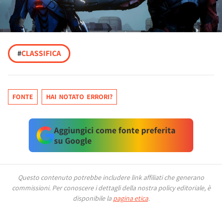
#
CLASSIFICA
FONTE
HAI NOTATO ERRORI?
Aggiungici come fonte preferita
su Google
Questo contenuto potrebbe includere link affiliati che generano
commissioni.
Per conoscere i dettagli della nostra policy editoriale, è
disponibile la
pagina etica
.