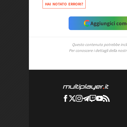
HAI NOTATO ERRORI?
Aggiungici come
Questo contenuto potrebbe includ
Per conoscere i dettagli della nostra