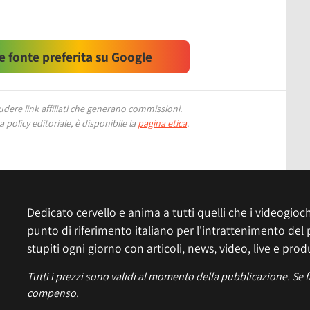
 fonte preferita su Google
ere link affiliati che generano commissioni.
 policy editoriale, è disponibile la
pagina etica
.
Dedicato cervello e anima a tutti quelli che i videogiochi
punto di riferimento italiano per l'intrattenimento del 
stupiti ogni giorno con articoli, news, video, live e prod
Tutti i prezzi sono validi al momento della pubblicazione. Se 
compenso.