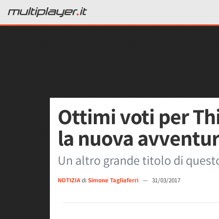
Ottimi voti per T
la nuova avventur
Un altro grande titolo di quest
NOTIZIA
di
Simone Tagliaferri
—
31/03/2017