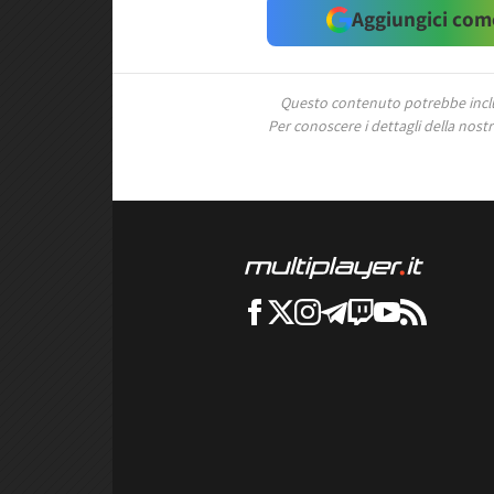
Aggiungici come
Questo contenuto potrebbe includ
Per conoscere i dettagli della nostra