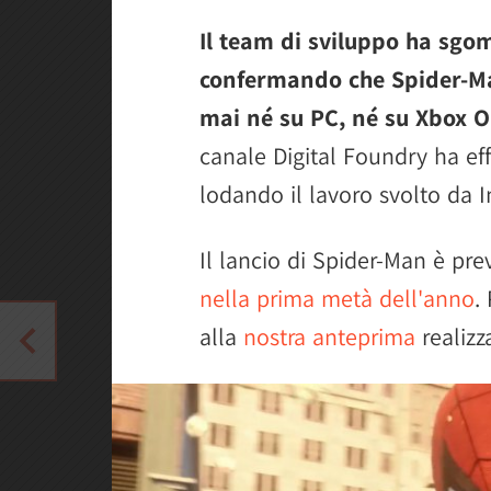
Il team di sviluppo ha sgo
confermando che Spider-Ma
mai né su PC, né su Xbox O
canale Digital Foundry ha ef
lodando il lavoro svolto da 
Il lancio di Spider-Man è prev
nella prima metà dell'anno
.
alla
nostra anteprima
realizz