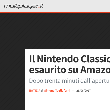
Il Nintendo Classi
esaurito su Amaz
Dopo trenta minuti dall'apertu
NOTIZIA
di
Simone Tagliaferri
—
26/06/2017