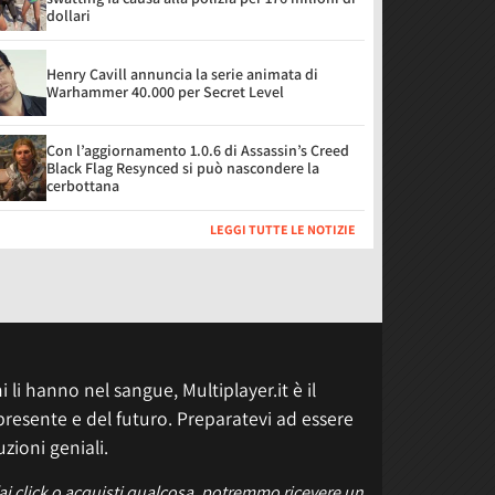
dollari
Henry Cavill annuncia la serie animata di
Warhammer 40.000 per Secret Level
Con l’aggiornamento 1.0.6 di Assassin’s Creed
Black Flag Resynced si può nascondere la
cerbottana
LEGGI TUTTE LE NOTIZIE
 li hanno nel sangue, Multiplayer.it è il
presente e del futuro. Preparatevi ad essere
uzioni geniali.
fai click o acquisti qualcosa, potremmo ricevere un