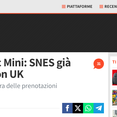
PIATTAFORME
RECEN
c Mini: SNES già
T
31
on UK
ra delle prenotazioni