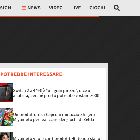
SIONI
NEWS
VIDEO
LIVE
GIOCHI
I POTREBBE INTERESSARE
Switch 2 a 449€ è "un gran prezzo", dice un
analista, perché presto potrebbe costare 800€
Un produttore di Capcom minacciò Shigeru
Miyamoto per realizzare dei giochi di Zelda
Miyamoto vuole che i prodotti Nintendo siano