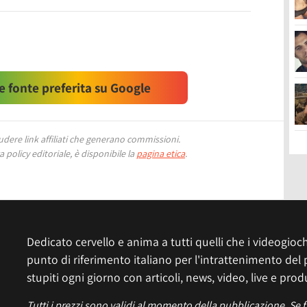
 fonte preferita su Google
ere link affiliati che generano commissioni.
 policy editoriale, è disponibile la
pagina etica
.
Dedicato cervello e anima a tutti quelli che i videogiochi
punto di riferimento italiano per l'intrattenimento del 
stupiti ogni giorno con articoli, news, video, live e prod
Tutti i prezzi sono validi al momento della pubblicazione. Se 