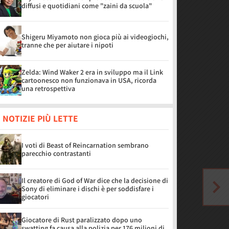
diffusi e quotidiani come "zaini da scuola"
Shigeru Miyamoto non gioca più ai videogiochi,
tranne che per aiutare i nipoti
Zelda: Wind Waker 2 era in sviluppo ma il Link
cartoonesco non funzionava in USA, ricorda
una retrospettiva
 NOTIZIE PIÙ LETTE
I voti di Beast of Reincarnation sembrano
parecchio contrastanti
Il creatore di God of War dice che la decisione di
Sony di eliminare i dischi è per soddisfare i
giocatori
Giocatore di Rust paralizzato dopo uno
swatting fa causa alla polizia per 176 milioni di