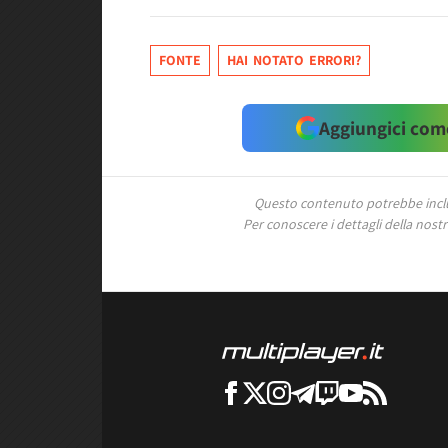
FONTE
HAI NOTATO ERRORI?
Aggiungici come
Questo contenuto potrebbe includ
Per conoscere i dettagli della nostra