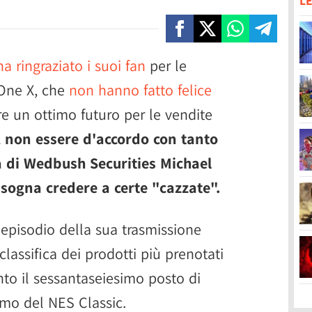
LE
ha ringraziato i suoi fan
per le
 One X, che
non hanno fatto felice
re un ottimo futuro per le vendite
 non essere d'accordo con tanto
a di Wedbush Securities Michael
isogna credere a certe "cazzate".
o episodio della sua trasmissione
classifica dei prodotti più prenotati
to il sessantaseiesimo posto di
imo del NES Classic.