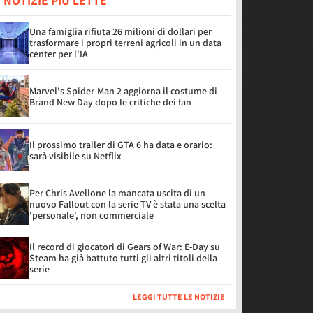
 NOTIZIE PIÙ LETTE
Una famiglia rifiuta 26 milioni di dollari per
trasformare i propri terreni agricoli in un data
center per l'IA
Marvel's Spider-Man 2 aggiorna il costume di
Brand New Day dopo le critiche dei fan
Il prossimo trailer di GTA 6 ha data e orario:
sarà visibile su Netflix
Per Chris Avellone la mancata uscita di un
nuovo Fallout con la serie TV è stata una scelta
'personale', non commerciale
Il record di giocatori di Gears of War: E-Day su
Steam ha già battuto tutti gli altri titoli della
serie
LEGGI TUTTE LE NOTIZIE