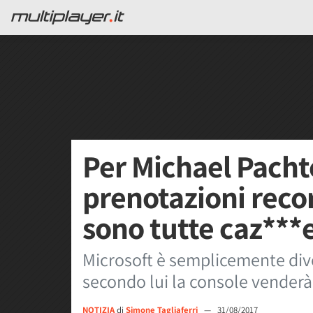
Per Michael Pachte
prenotazioni reco
sono tutte caz***
Microsoft è semplicemente dive
secondo lui la console vende
NOTIZIA
di
Simone Tagliaferri
—
31/08/2017