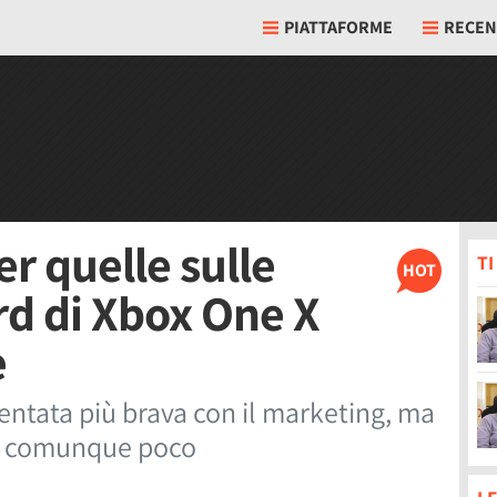
PIATTAFORME
RECEN
r quelle sulle
T
HOT
rd di Xbox One X
e
ntata più brava con il marketing, ma
rà comunque poco