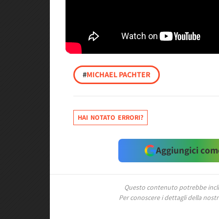
#
MICHAEL PACHTER
HAI NOTATO ERRORI?
Aggiungici come
Questo contenuto potrebbe includ
Per conoscere i dettagli della nostra