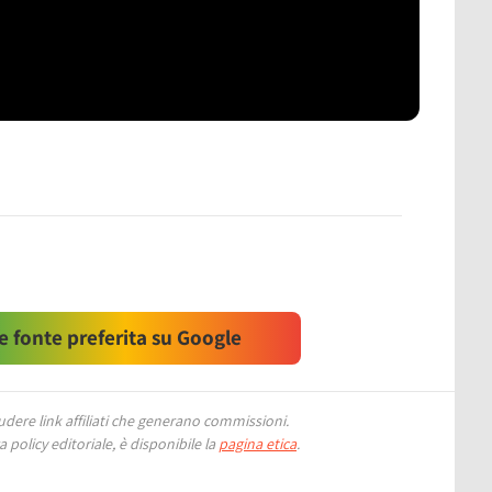
 fonte preferita su Google
ere link affiliati che generano commissioni.
 policy editoriale, è disponibile la
pagina etica
.