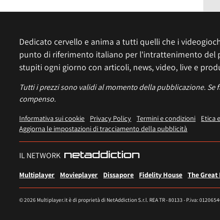
Dedicato cervello e anima a tutti quelli che i videogiochi
punto di riferimento italiano per l'intrattenimento del 
stupiti ogni giorno con articoli, news, video, live e prod
Tutti i prezzi sono validi al momento della pubblicazione. Se 
compenso.
Informativa sui cookie
Privacy Policy
Termini e condizioni
Etica 
Aggiorna le impostazioni di tracciamento della pubblicità
IL NETWORK
Multiplayer
Movieplayer
Dissapore
Fidelity House
The Great
© 2026 Multiplayer.it è di proprietà di NetAddiction S.r.l. REA TR - 80133 - P.iva: 012065