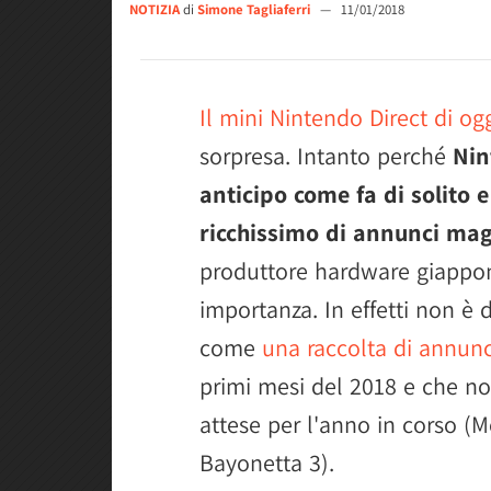
NOTIZIA
di
Simone Tagliaferri
—
11/01/2018
Il mini Nintendo Direct di og
sorpresa. Intanto perché
Nin
anticipo come fa di solito 
ricchissimo di annunci mag
produttore hardware giappon
importanza. In effetti non è d
come
una raccolta di annunc
primi mesi del 2018 e che n
attese per l'anno in corso (
Bayonetta 3).