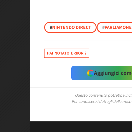
#
NINTENDO DIRECT
#
PARLIAMONE
HAI NOTATO ERRORI?
Aggiungici come
Questo contenuto potrebbe includ
Per conoscere i dettagli della nostra