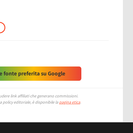
 fonte preferita su Google
ere link affiliati che generano commissioni.
 policy editoriale, è disponibile la
pagina etica
.