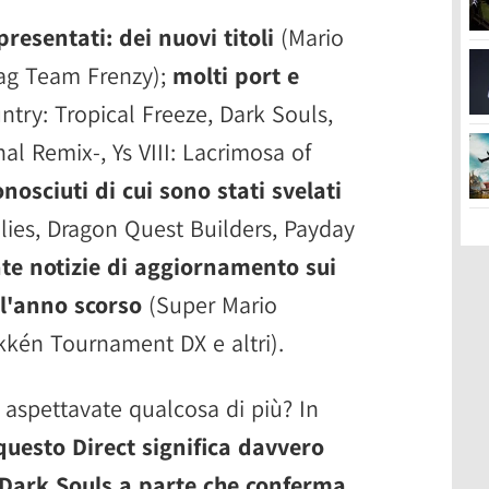
presentati:
dei nuovi titoli
(Mario
Tag Team Frenzy);
molti port e
ry: Tropical Freeze, Dark Souls,
al Remix-, Ys VIII: Lacrimosa of
conosciuti di cui sono stati svelati
llies, Dragon Quest Builders, Payday
nte notizie di aggiornamento sui
 l'anno scorso
(Super Mario
kkén Tournament DX e altri).
i aspettavate qualcosa di più? In
questo Direct significa davvero
, Dark Souls a parte che conferma