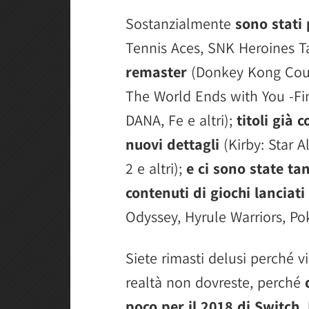
Sostanzialmente
sono stati 
Tennis Aces, SNK Heroines 
remaster
(Donkey Kong Count
The World Ends with You -Fin
DANA, Fe e altri);
titoli già 
nuovi dettagli
(Kirby: Star A
2 e altri);
e ci sono state ta
contenuti di giochi lanciati
Odyssey, Hyrule Warriors, Po
Siete rimasti delusi perché v
realtà non dovreste, perché
poco per il 2018 di Switch