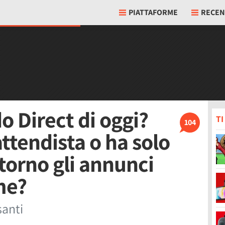
PIATTAFORME
RECEN
o Direct di oggi?
T
104
ttendista o ha solo
 torno gli annunci
me?
santi