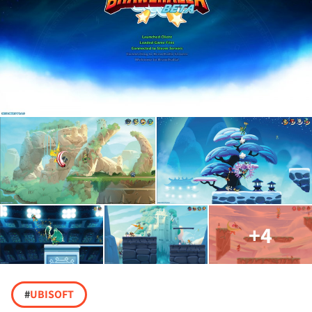
+4
#
UBISOFT