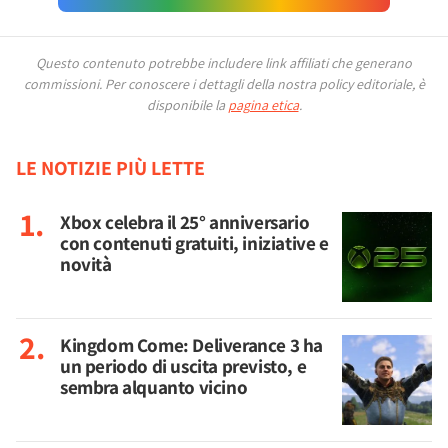
Questo contenuto potrebbe includere link affiliati che generano
commissioni.
Per conoscere i dettagli della nostra policy editoriale, è
disponibile la
pagina etica
.
LE NOTIZIE PIÙ LETTE
Xbox celebra il 25° anniversario
con contenuti gratuiti, iniziative e
novità
Kingdom Come: Deliverance 3 ha
un periodo di uscita previsto, e
sembra alquanto vicino