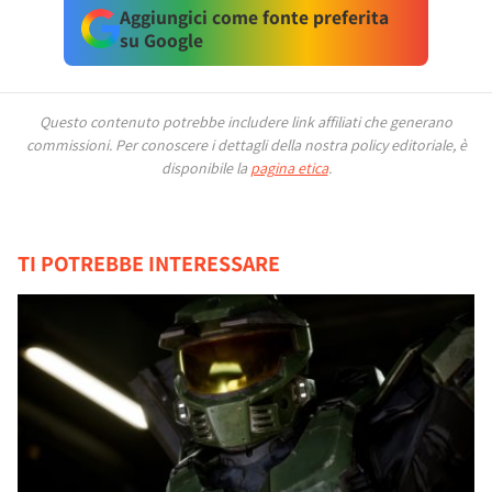
Aggiungici come fonte preferita
su Google
Questo contenuto potrebbe includere link affiliati che generano
commissioni.
Per conoscere i dettagli della nostra policy editoriale, è
disponibile la
pagina etica
.
TI POTREBBE INTERESSARE