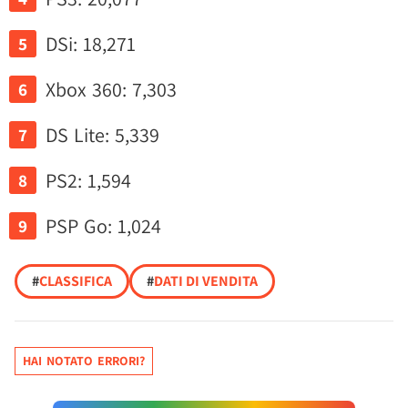
DSi: 18,271
Xbox 360: 7,303
DS Lite: 5,339
PS2: 1,594
PSP Go: 1,024
#
CLASSIFICA
#
DATI DI VENDITA
HAI NOTATO ERRORI?