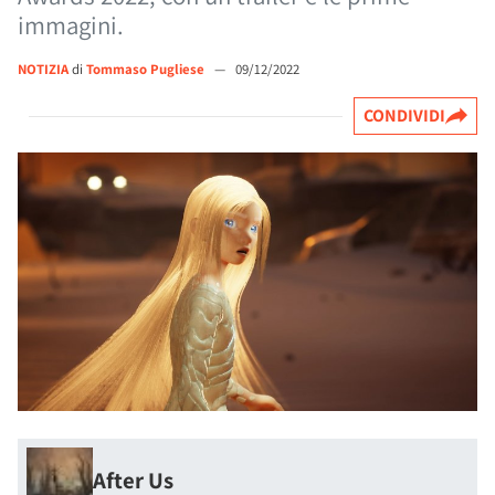
immagini.
NOTIZIA
di
Tommaso Pugliese
—
09/12/2022
CONDIVIDI
After Us