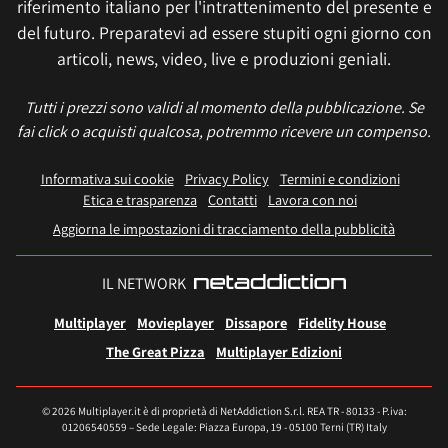
riferimento italiano per l'intrattenimento del presente e
del futuro. Preparatevi ad essere stupiti ogni giorno con
articoli, news, video, live e produzioni geniali.
Tutti i prezzi sono validi al momento della pubblicazione. Se
fai click o acquisti qualcosa, potremmo ricevere un compenso.
Informativa sui cookie
Privacy Policy
Termini e condizioni
Etica e trasparenza
Contatti
Lavora con noi
Aggiorna le impostazioni di tracciamento della pubblicità
IL NETWORK
Multiplayer
Movieplayer
Dissapore
Fidelity House
The Great Pizza
Multiplayer Edizioni
© 2026 Multiplayer.it è di proprietà di NetAddiction S.r.l. REA TR - 80133 - P.iva:
01206540559 – Sede Legale: Piazza Europa, 19 - 05100 Terni (TR) Italy