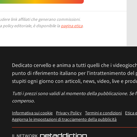
ere link affiliati che generano commissioni.
 policy editoriale, è disponibile la
pagina etica
.
Dedicato cervello e anima a tutti quelli che i videogiochi
punto di riferimento italiano per l'intrattenimento del 
stupiti ogni giorno con articoli, news, video, live e prod
Tutti i prezzi sono validi al momento della pubblicazione. Se 
compenso.
Informativa sui cookie
Privacy Policy
Termini e condizioni
Etica 
Aggiorna le impostazioni di tracciamento della pubblicità
IL NETWORK