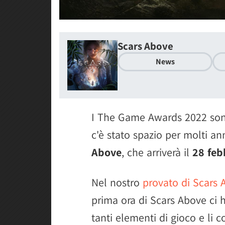
Scars Above
News
I The Game Awards 2022 son
c'è stato spazio per molti an
Above
, che arriverà il
28 feb
Nel nostro
provato di Scars 
prima ora di Scars Above ci 
tanti elementi di gioco e li