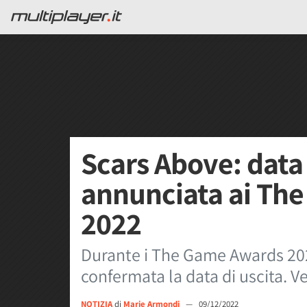
Scars Above: data 
annunciata ai Th
2022
Durante i The Game Awards 202
confermata la data di uscita. Ve
NOTIZIA
di
Marie Armondi
—
09/12/2022