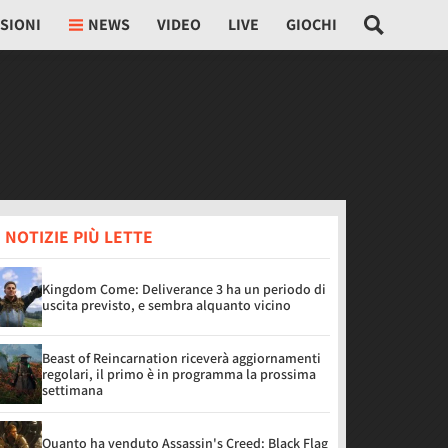
SIONI
NEWS
VIDEO
LIVE
GIOCHI
 NOTIZIE PIÙ LETTE
Kingdom Come: Deliverance 3 ha un periodo di
uscita previsto, e sembra alquanto vicino
Beast of Reincarnation riceverà aggiornamenti
regolari, il primo è in programma la prossima
settimana
Quanto ha venduto Assassin's Creed: Black Flag