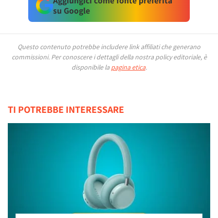
Aggiungici come fonte preferita
su Google
Questo contenuto potrebbe includere link affiliati che generano
commissioni.
Per conoscere i dettagli della nostra policy editoriale, è
disponibile la
pagina etica
.
TI POTREBBE INTERESSARE