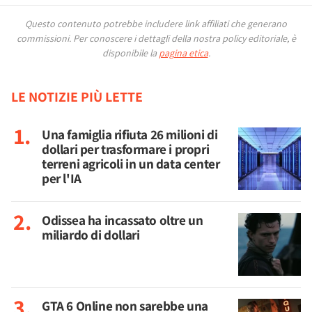
Questo contenuto potrebbe includere link affiliati che generano
commissioni.
Per conoscere i dettagli della nostra policy editoriale, è
disponibile la
pagina etica
.
LE NOTIZIE PIÙ LETTE
Una famiglia rifiuta 26 milioni di
dollari per trasformare i propri
terreni agricoli in un data center
per l'IA
Odissea ha incassato oltre un
miliardo di dollari
GTA 6 Online non sarebbe una