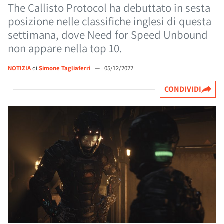
The Callisto Protocol ha debuttato in sesta
posizione nelle classifiche inglesi di questa
settimana, dove Need for Speed Unbound
non appare nella top 10.
NOTIZIA
di
Simone Tagliaferri
—
05/12/2022
CONDIVIDI