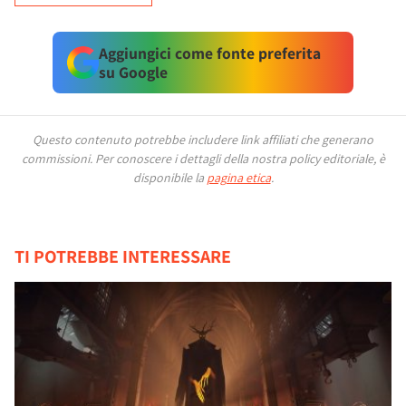
Aggiungici come fonte preferita
su Google
Questo contenuto potrebbe includere link affiliati che generano
commissioni.
Per conoscere i dettagli della nostra policy editoriale, è
disponibile la
pagina etica
.
TI POTREBBE INTERESSARE