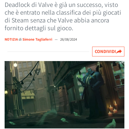
Deadlock di Valve è già un successo, visto
che è entrato nella classifica dei più giocati
di Steam senza che Valve abbia ancora
fornito dettagli sul gioco.
NOTIZIA
di
Simone Tagliaferri
—
26/08/2024
CONDIVIDI