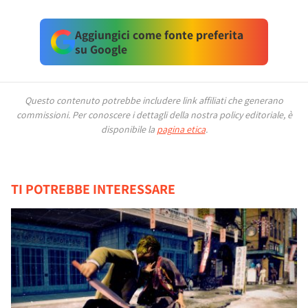
Aggiungici come fonte preferita
su Google
Questo contenuto potrebbe includere link affiliati che generano
commissioni.
Per conoscere i dettagli della nostra policy editoriale, è
disponibile la
pagina etica
.
TI POTREBBE INTERESSARE