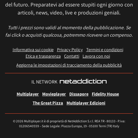
del futuro. Preparatevi ad essere stupiti ogni giorno con
articoli, news, video, live e produzioni geniali.
Tutti i prezzi sono validi al momento della pubblicazione. Se
fai click o acquisti qualcosa, potremmo ricevere un compenso.
Informativa sui cookie
Privacy Policy
Termini e condizioni
Etica e trasparenza
Contatti
Lavora con noi
Aggiorna le impostazioni di tracciamento della pubblicità
IL NETWORK
Multiplayer
Movieplayer
Dissapore
Fidelity House
The Great Pizza
Multiplayer Edizioni
© 2026 Multiplayer.it è di proprietà di NetAddiction S.r.l. REA TR - 80133 - P.iva:
01206540559 – Sede Legale: Piazza Europa, 19 - 05100 Terni (TR) Italy