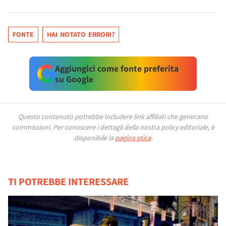
FONTE
HAI NOTATO ERRORI?
Aggiungici come fonte preferita
su Google
Questo contenuto potrebbe includere link affiliati che generano
commissioni.
Per conoscere i dettagli della nostra policy editoriale, è
disponibile la
pagina etica
.
TI POTREBBE INTERESSARE