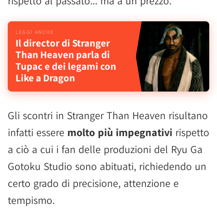
rispetto al passato... ma a un prezzo.
Il director di Stranger
Than Heaven parla di
Tupac e dei legami con
Like a Dragon
Gli scontri in Stranger Than Heaven risultano
infatti essere
molto più impegnativi
rispetto
a ciò a cui i fan delle produzioni del Ryu Ga
Gotoku Studio sono abituati, richiedendo un
certo grado di precisione, attenzione e
tempismo.