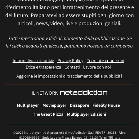
riferimento italiano per l'intrattenimento del presente e
del futuro. Preparatevi ad essere stupiti ogni giorno con
articoli, news, video, live e produzioni geniali.
Tutti i prezzi sono validi al momento della pubblicazione. Se
fai click o acquisti qualcosa, potremmo ricevere un compenso.
Informativa sui cookie
Privacy Policy
Termini e condizioni
Etica e trasparenza
Contatti
Lavora con noi
Aggiorna le impostazioni di tracciamento della pubblicità
IL NETWORK
Multiplayer
Movieplayer
Dissapore
Fidelity House
The Great Pizza
Multiplayer Edizioni
© 2026 Multiplayer.it è di proprietà di NetAddiction S.r.l. REA TR - 80133 - P.iva:
01206540559 – Sede Legale: Piazza Europa, 19 - 05100 Terni (TR) Italy