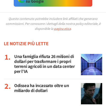
su Google
Questo contenuto potrebbe includere link affiliati che generano
commissioni.
Per conoscere i dettagli della nostra policy editoriale, è
disponibile la
pagina etica
.
LE NOTIZIE PIÙ LETTE
Una famiglia rifiuta 26 milioni di
dollari per trasformare i propri
terreni agricoli in un data center
per l'IA
Odissea ha incassato oltre un
miliardo di dollari