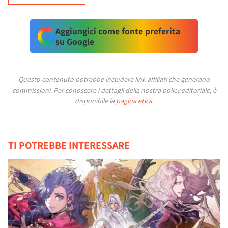
Aggiungici come fonte preferita
su Google
Questo contenuto potrebbe includere link affiliati che generano
commissioni.
Per conoscere i dettagli della nostra policy editoriale, è
disponibile la
pagina etica
.
TI POTREBBE INTERESSARE